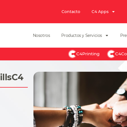
Contacto
C4 Apps
Nosotros
Productos y Servicios
Pre
C4Printing
C4Co
llsC4