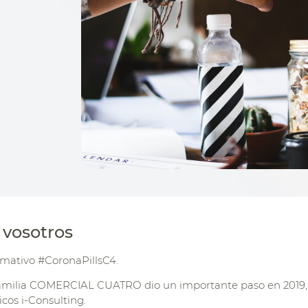
 vosotros
mativo #CoronaPillsC4.
amilia COMERCIAL CUATRO dio un importante paso en 2019, 
icos i-Consulting.