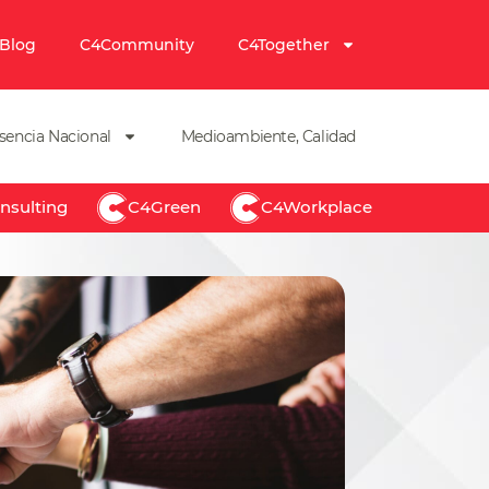
Blog
C4Community
C4Together
sencia Nacional
Medioambiente, Calidad
nsulting
C4Green
C4Workplace