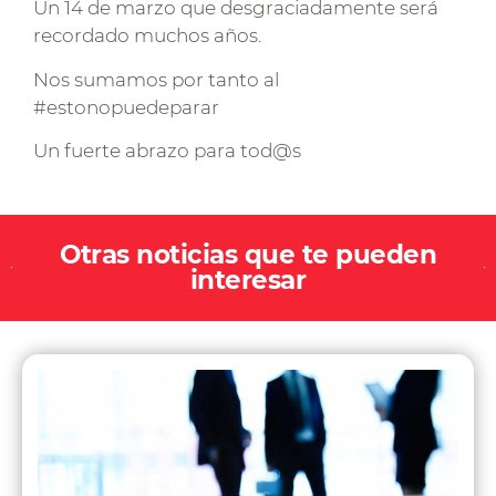
Un 14 de marzo que desgraciadamente será
recordado muchos años.
Nos sumamos por tanto al
#estonopuedeparar
Un fuerte abrazo para tod@s
Otras noticias que te pueden
interesar