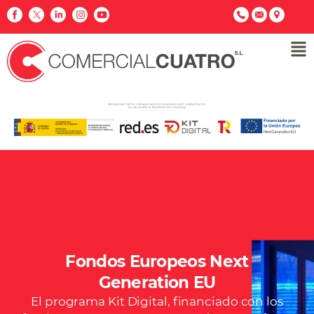
Fondos Europeos Next
Generation EU
El programa Kit Digital, financiado con los